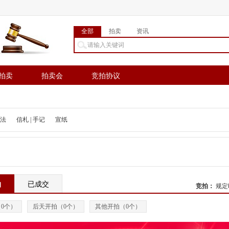
全部
拍卖
资讯
拍卖
拍卖会
竞拍协议
法
信札 | 手记
宣纸
拍
已成交
竞拍
：
规定
（
0
个）
后天开拍（
0
个）
其他开拍（
0
个）