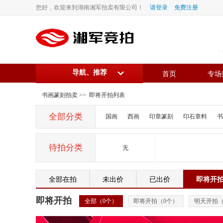
您好，欢迎来到湖南湘军拍卖有限公司！
请登录
免费注册
导航、推荐
首页
专场
书画篆刻拍卖
>> 即将开拍列表
全部分类
国画
西画
印章篆刻
印石章料
书
待拍分类
无
全部在拍
未出价
已出价
即将开
即将开拍
全部（
0
个）
即将开拍（
0
个）
明天开拍