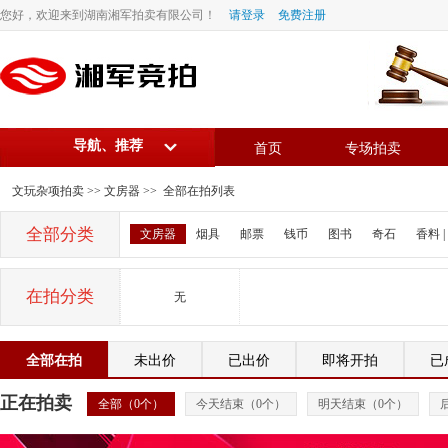
您好，欢迎来到湖南湘军拍卖有限公司！
请登录
免费注册
导航、推荐
首页
专场拍卖
文玩杂项拍卖
>>
文房器
>> 全部在拍列表
全部分类
文房器
烟具
邮票
钱币
图书
奇石
香料 |
在拍分类
无
全部在拍
未出价
已出价
即将开拍
已
正在拍卖
全部（
0
个）
今天结束（
0
个）
明天结束（
0
个）