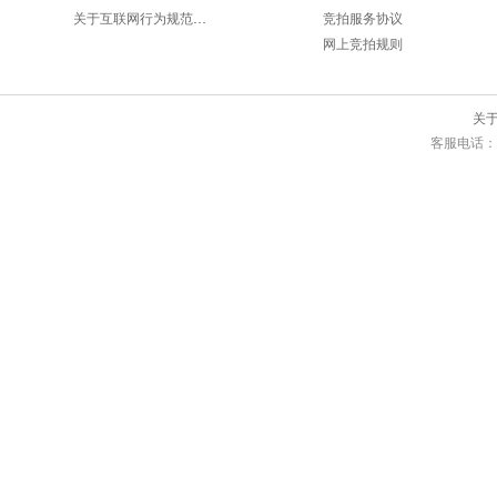
关于互联网行为规范的法律要求
竞拍服务协议
网上竞拍规则
关
客服电话：