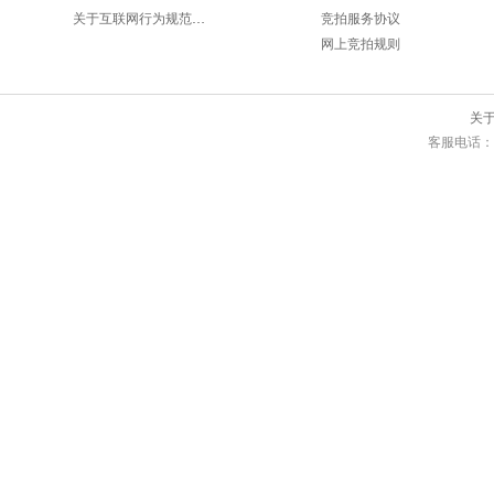
关于互联网行为规范的法律要求
竞拍服务协议
网上竞拍规则
关
客服电话：