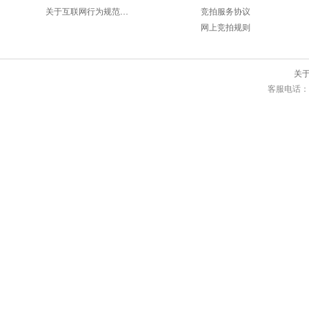
关于互联网行为规范的法律要求
竞拍服务协议
网上竞拍规则
关
客服电话：