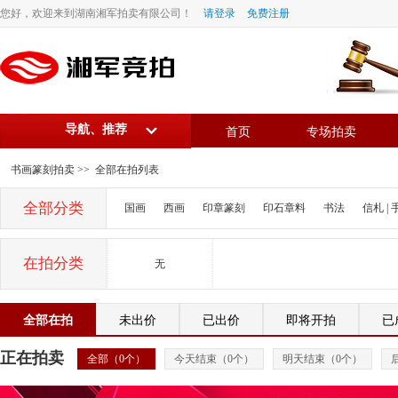
您好，欢迎来到湖南湘军拍卖有限公司！
请登录
免费注册
导航、推荐
首页
专场拍卖
书画篆刻拍卖
>> 全部在拍列表
全部分类
国画
西画
印章篆刻
印石章料
书法
信札 | 
在拍分类
无
全部在拍
未出价
已出价
即将开拍
已
正在拍卖
全部（
0
个）
今天结束（
0
个）
明天结束（
0
个）