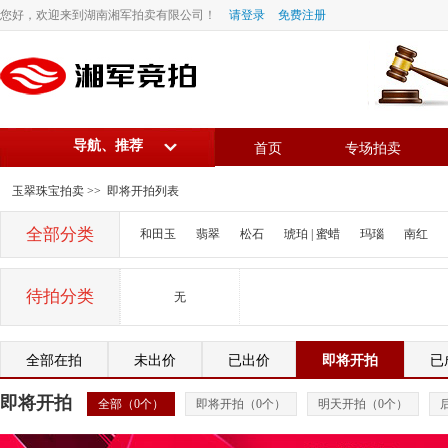
您好，欢迎来到湖南湘军拍卖有限公司！
请登录
免费注册
导航、推荐
首页
专场拍卖
玉翠珠宝拍卖
>> 即将开拍列表
全部分类
和田玉
翡翠
松石
琥珀 | 蜜蜡
玛瑙
南红
待拍分类
无
全部在拍
未出价
已出价
即将开拍
已
即将开拍
全部（
0
个）
即将开拍（
0
个）
明天开拍（
0
个）