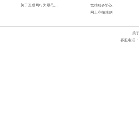
关于互联网行为规范的法律要求
竞拍服务协议
网上竞拍规则
关
客服电话：