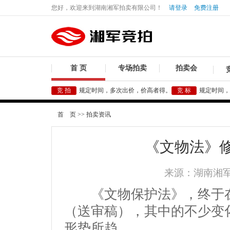
您好，欢迎来到湖南湘军拍卖有限公司！
请登录
免费注册
首 页
专场拍卖
拍卖会
竞 拍
规定时间，多次出价，价高者得。
竞 标
规定时间，
首 页
>>
拍卖资讯
《文物法》
来源：湖南湘军拍
《文物保护法》，终于
（送审稿），其中的不少变
形势所趋。